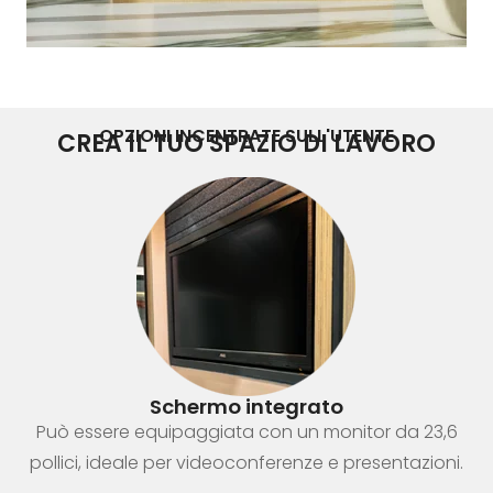
OPZIONI INCENTRATE SULL'UTENTE
CREA IL TUO SPAZIO DI LAVORO
Schermo integrato
Può essere equipaggiata con un monitor da 23,6
pollici, ideale per videoconferenze e presentazioni.