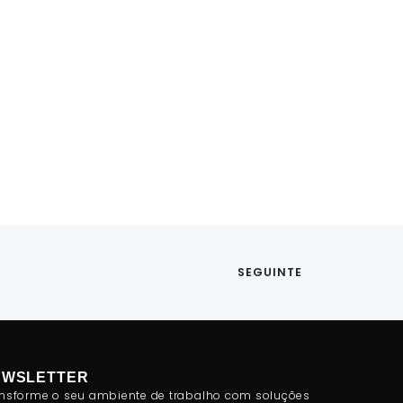
SEGUINTE
EWSLETTER
nsforme o seu ambiente de trabalho com soluções