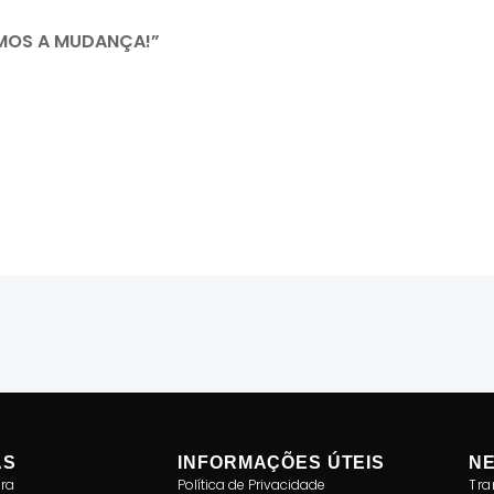
MOS A MUDANÇA!”
AS
INFORMAÇÕES ÚTEIS
N
ra
Política de Privacidade
Tra