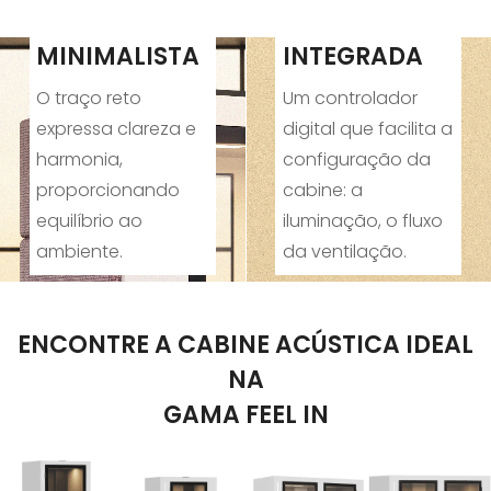
DESIGN
TECNOLOGIA
MINIMALISTA
INTEGRADA
O traço reto
Um controlador
expressa clareza e
digital que facilita a
harmonia,
configuração da
proporcionando
cabine: a
equilíbrio ao
iluminação, o fluxo
ambiente.
da ventilação.
ENCONTRE A CABINE ACÚSTICA IDEAL
NA
GAMA FEEL IN