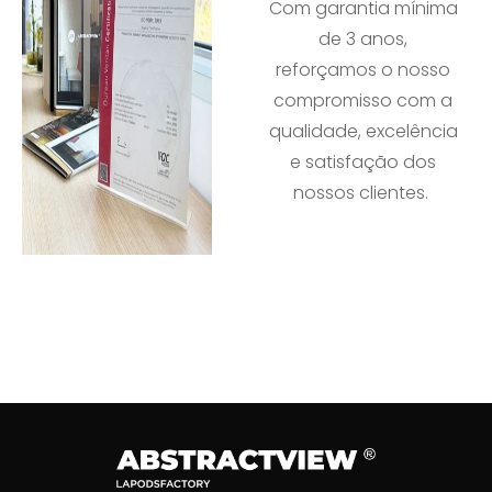
Com garantia mínima
de 3 anos,
reforçamos o nosso
compromisso com a
qualidade, excelência
e satisfação dos
nossos clientes.