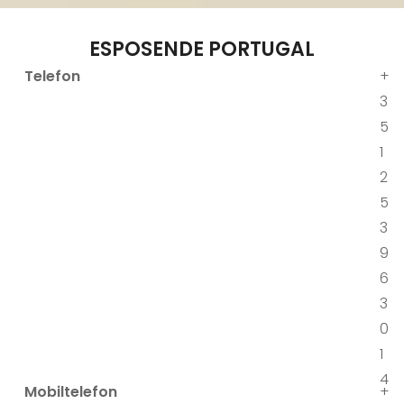
ESPOSENDE PORTUGAL
Telefon
+
3
5
1
2
5
3
9
6
3
0
1
4
Mobiltelefon
+