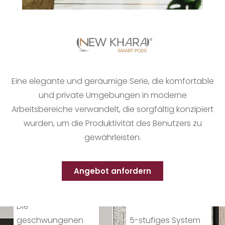
Eine elegante und geräumige Serie, die komfortable
VOLLSTÄNDIG
und private Umgebungen in moderne
E
Arbeitsbereiche verwandelt, die sorgfältig konzipiert
wurden, um die Produktivität des Benutzers zu
INDIVIDUALISI
gewährleisten.
INTEGRIERTE
ERUNG
Angebot anfordern
TECHNOLOGI
An jedes Projekt
anpassbar. Sie
E
können
5-stufiges System
Oberflächen,