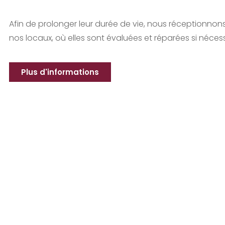
Afin de prolonger leur durée de vie, nous réceptionnon
nos locaux, où elles sont évaluées et réparées si nécess
Plus d'informations
MES
INFORMATIONS UTILES
N
ra
Politique de confidentialité
Tra