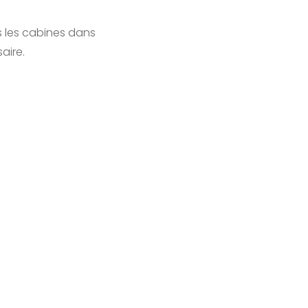
s les cabines dans
aire.
EWSLETTER
nsformez votre environnement de travail grâce à