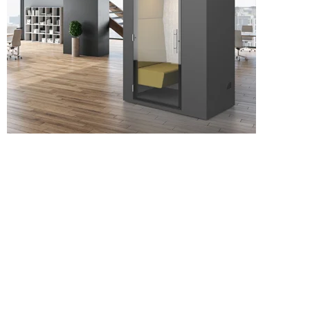
GAM
New Kha