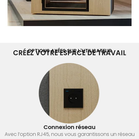
OPTIONS AXÉES SUR L'UTILISATEUR
CRÉEZ VOTRE ESPACE DE TRAVAIL
Connexion réseau
Avec l’option RJ45, nous vous garantissons un réseau